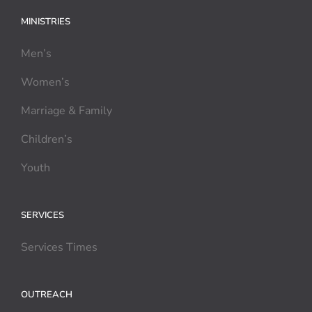
MINISTRIES
Men’s
Women’s
Marriage & Family
Children’s
Youth
SERVICES
Services Times
OUTREACH