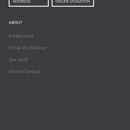
ADDRESS
ONLINE DONATION
ABOUT
Established
What We Believe
Our Staff
Church Contact